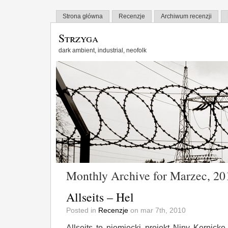
Strona główna
Recenzje
Archiwum recenzji
Strzyga
dark ambient, industrial, neofolk
Monthly Archive for Marzec, 20
Allseits – Hel
Posted in
Recenzje
on mar 7th, 2010
Allseits to niemiecki projekt Niny Kernicke